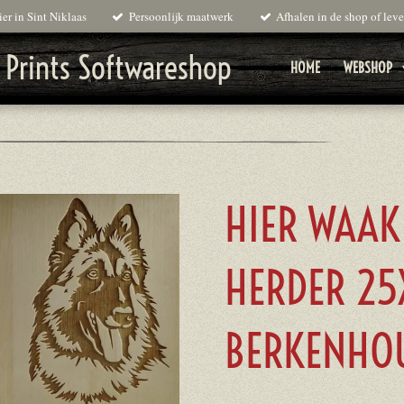
er in Sint Niklaas
Persoonlijk maatwerk
Afhalen in de shop of leve
 Prints Softwareshop
HOME
WEBSHOP
HIER WAAK
HERDER 25
BERKENHO