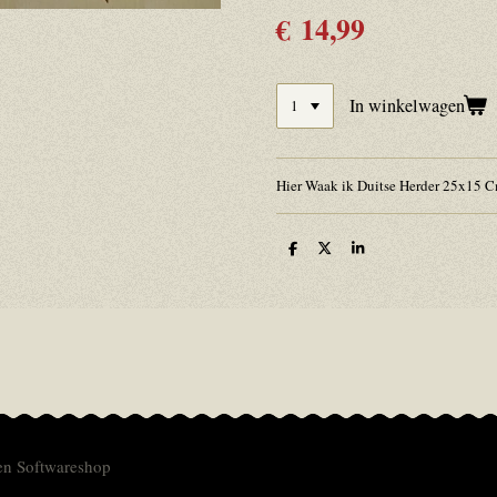
€ 14,99
In winkelwagen
Hier Waak ik Duitse Herder 25x15 C
D
D
S
e
e
h
l
e
a
e
l
r
n
e
en Softwareshop