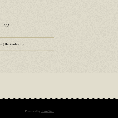
m ( Berkenhout )
Powered by
JouwWeb