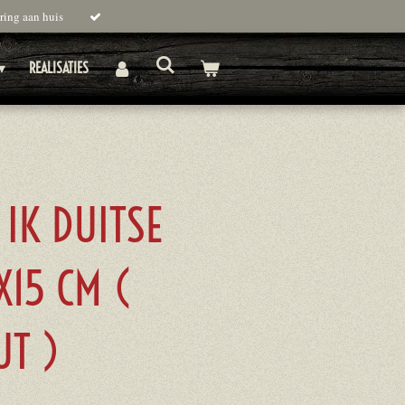
ring aan huis
REALISATIES
 IK DUITSE
X15 CM (
UT )