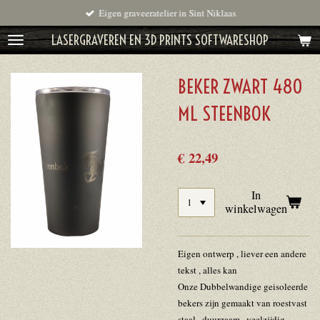
Eigen graveeratelier in Sint Niklaas
Ga
direct
LASERGRAVEREN EN 3D PRINTS SOFTWARESHOP
naar
de
BEKER ZWART 480
hoofdinhoud
ML STEENBOK
€ 22,49
In
winkelwagen
Eigen ontwerp , liever een andere
tekst , alles kan
Onze Dubbelwandige geisoleerde
bekers zijn gemaakt van roestvast
staal , duurzaam , veelzijdig