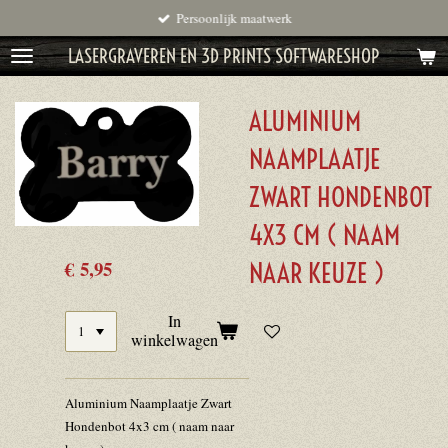
Persoonlijk maatwerk
Ga
direct
LASERGRAVEREN EN 3D PRINTS SOFTWARESHOP
naar
de
ALUMINIUM
hoofdinhoud
NAAMPLAATJE
ZWART HONDENBOT
4X3 CM ( NAAM
€ 5,95
NAAR KEUZE )
In
winkelwagen
Aluminium Naamplaatje Zwart
Hondenbot 4x3 cm ( naam naar